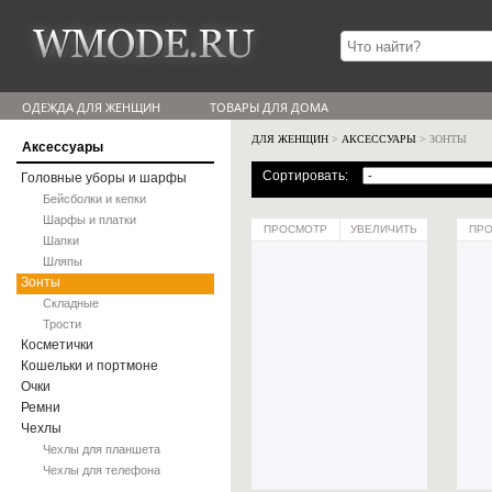
ОДЕЖДА ДЛЯ ЖЕНЩИН
ТОВАРЫ ДЛЯ ДОМА
ДЛЯ ЖЕНЩИН
>
АКСЕССУАРЫ
> ЗОНТЫ
Аксессуары
Сортировать:
Головные уборы и шарфы
Бейсболки и кепки
Шарфы и платки
ПРОСМОТР
УВЕЛИЧИТЬ
ПР
Шапки
Шляпы
Зонты
Складные
Трости
Косметички
Кошельки и портмоне
Очки
Ремни
Чехлы
Чехлы для планшета
Чехлы для телефона