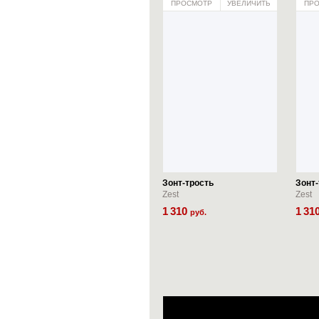
ПРОСМОТР
УВЕЛИЧИТЬ
ПР
Зонт-трость
Зонт-
Zest
Zest
1
310
1
31
руб.