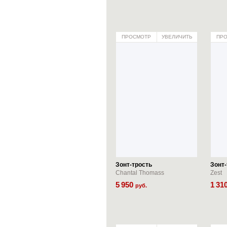
ПРОСМОТР
УВЕЛИЧИТЬ
ПР
Зонт-трость
Зонт-
Chantal Thomass
Zest
5
950
1
31
руб.