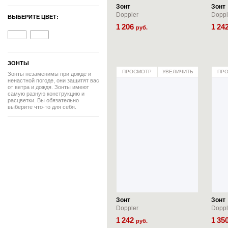
Зонт
Зонт
Doppler
Doppl
ВЫБЕРИТЕ ЦВЕТ:
1
206
1
24
руб.
ЗОНТЫ
ПРОСМОТР
УВЕЛИЧИТЬ
ПР
Зонты незаменимы при дожде и
ненастной погоде, они защитят вас
от ветра и дождя. Зонты имеют
самую разную конструкцию и
расцветки. Вы обязательно
выберите что-то для себя.
Зонт
Зонт
Doppler
Doppl
1
242
1
35
руб.