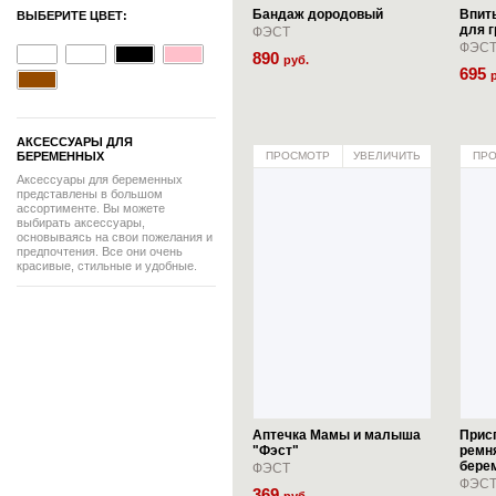
Бандаж дородовый
Впит
ВЫБЕРИТЕ ЦВЕТ:
для 
ФЭСТ
ФЭС
890
руб.
695
АКСЕССУАРЫ ДЛЯ
БЕРЕМЕННЫХ
ПРОСМОТР
УВЕЛИЧИТЬ
ПР
Аксессуары для беременных
представлены в большом
ассортименте. Вы можете
выбирать аксессуары,
основываясь на свои пожелания и
предпочтения. Все они очень
красивые, стильные и удобные.
Аптечка Мамы и малыша
Прис
"Фэст"
ремн
бере
ФЭСТ
ФЭС
369