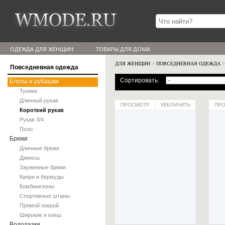
ОДЕЖДА ДЛЯ ЖЕНЩИН
ТОВАРЫ ДЛЯ ДОМА
ДЛЯ ЖЕНЩИН
>
ПОВСЕДНЕВНАЯ ОДЕЖДА
Повседневная одежда
Сортировать:
Блузы и рубашки
Туники
Длинный рукав
ПРОСМОТР
УВЕЛИЧИТЬ
ПР
Короткий рукав
Рукав 3/4
Поло
Брюки
Длинные брюки
Джинсы
Зауженные брюки
Капри и бермуды
Комбинезоны
Спортивные штаны
Прямой покрой
Широкие и клеш
Водолазки