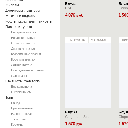
Блуза
Блуз
Жилеты
DSL
Godd
Джемперы и свитеры
4
076
1
50
руб.
Жакеты и пиджаки
Кофты, кардиганы, твинсеты
Платья и туники
Вечерние платья
Вязаные платья
ПРОСМОТР
УВЕЛИЧИТЬ
ПР
Офисные платья
Длинные платья
Коктейльные платья
Короткие платья
Летние платья
Повседневные платья
Сарафаны
Свитшоты, толстовки
Без капюшона
С капюшоном
Топы
Бандо
Бретель-петля
Блузка
Блуз
На бретельках
Ginger and Soul
Ginge
Тэнк-топы
1
570
1
57
руб.
Корсеты