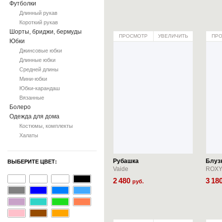
Футболки
Длинный рукав
Короткий рукав
Шорты, бриджи, бермуды
ПРОСМОТР
УВЕЛИЧИТЬ
ПР
Юбки
Джинсовые юбки
Длинные юбки
Средней длины
Мини-юбки
Юбки-карандаш
Вязанные
Болеро
Одежда для дома
Костюмы, комплекты
Халаты
Рубашка
Блуз
ВЫБЕРИТЕ ЦВЕТ:
Vaide
ROX
2
480
3
18
руб.