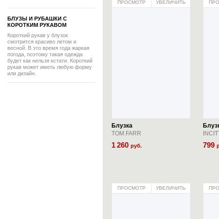
ПРОСМОТР
УВЕЛИЧИТЬ
ПР
БЛУЗЫ И РУБАШКИ С
КОРОТКИМ РУКАВОМ
Короткий рукав у блузок
смотрится красиво летом и
весной. В это время года жаркая
погода, поэтому такая одежда
будет как нельзя кстати. Короткий
рукав может иметь любую форму
или дизайн.
Блузка
Блуз
TOM FARR
INCIT
1
260
799
руб.
ПРОСМОТР
УВЕЛИЧИТЬ
ПР